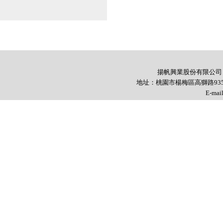
揚帆興業股份有限公司 YANG
地址：桃園市楊梅區高獅路935號 TEL
E-mai